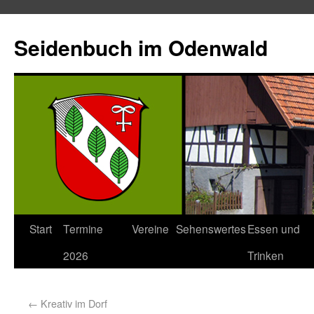
Seidenbuch im Odenwald
Start
Termine
Vereine
Sehenswertes
Essen und
2026
Trinken
←
Kreativ im Dorf