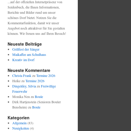
...auf der offiziellen Internetpräsenz von
Seidenbuch, die Ihnen Informationen,
Berichte und Bilder rund um unser
schönes Dorf bietet. Nutzen Sie die
Kommentarfunktion, damit wir unser
Angebot noch attraktiver für Sie gestalten
können. Wir freuen uns auf Ihren Besuch!
Neueste Beiträge
Grillfest der Sänger
Maikaffee am Schulhaus
Kreativ im Dorf
Neueste Kommentare
Christa Frank
zu
Termine 2026
Heike
zu
Termine 2026
Dingeldey, Silvia
zu
Freiwillige
Feuerwehr
Monika Neu
zu
Boule
Dirk Hartjenstein (Senioren Bouler
Bensheim)
zu
Boule
Kategorien
Allgemein
(83)
Neuigkeiten
(4)