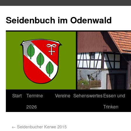
Seidenbuch im Odenwald
Start
Termine
Vereine
Sehenswertes
Essen und
2026
Trinken
←
Seidenbucher Kerwe 2015