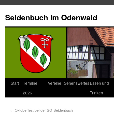
Seidenbuch im Odenwald
Start
Termine
Vereine
Sehenswertes
Essen und
2026
Trinken
←
Oktoberfest bei der SG-Seidenbuch