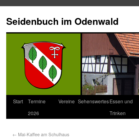
Seidenbuch im Odenwald
Start
Termine
Vereine
Sehenswertes
Essen und
2026
Trinken
←
Mai-Kaffee am Schulhaus