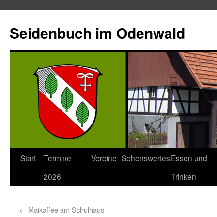
Seidenbuch im Odenwald
Start
Termine
Vereine
Sehenswertes
Essen und
2026
Trinken
←
Maikaffee am Schulhaus