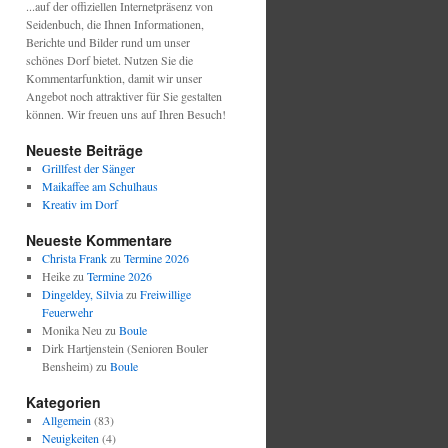
...auf der offiziellen Internetpräsenz von
Seidenbuch, die Ihnen Informationen,
Berichte und Bilder rund um unser
schönes Dorf bietet. Nutzen Sie die
Kommentarfunktion, damit wir unser
Angebot noch attraktiver für Sie gestalten
können. Wir freuen uns auf Ihren Besuch!
Neueste Beiträge
Grillfest der Sänger
Maikaffee am Schulhaus
Kreativ im Dorf
Neueste Kommentare
Christa Frank
zu
Termine 2026
Heike
zu
Termine 2026
Dingeldey, Silvia
zu
Freiwillige
Feuerwehr
Monika Neu
zu
Boule
Dirk Hartjenstein (Senioren Bouler
Bensheim)
zu
Boule
Kategorien
Allgemein
(83)
Neuigkeiten
(4)