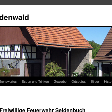
Odenwald
henswertes
Essen und Trinken
Gewerbe
Ortsbeirat
Bilder
Histo
reiwillige Feuerwehr Seidenbuch