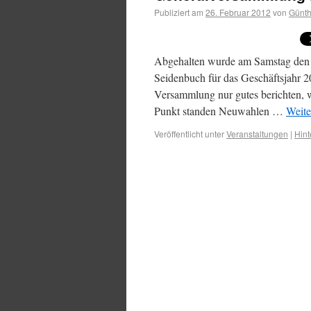
Publiziert am
26. Februar 2012
von
Günth
Abgehalten wurde am Samstag den 
Seidenbuch für das Geschäftsjahr 2
Versammlung nur gutes berichten, w
Punkt standen Neuwahlen …
Weite
Veröffentlicht unter
Veranstaltungen
|
Hint