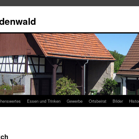
Odenwald
henswertes
Essen und Trinken
Gewerbe
Ortsbeirat
Bilder
Histo
uch