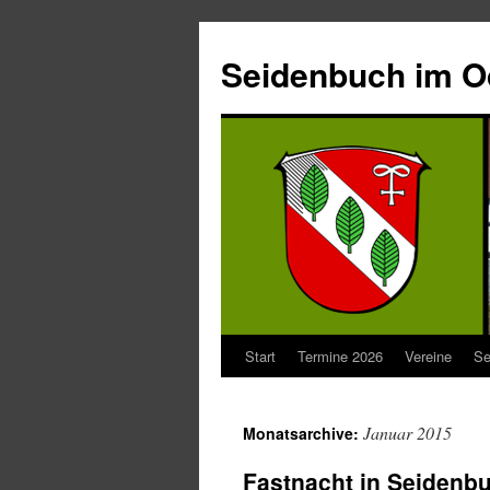
Seidenbuch im 
Start
Termine 2026
Vereine
Se
Januar 2015
Monatsarchive:
Fastnacht in Seidenb