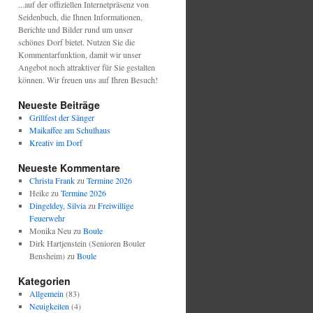
...auf der offiziellen Internetpräsenz von
Seidenbuch, die Ihnen Informationen,
Berichte und Bilder rund um unser
schönes Dorf bietet. Nutzen Sie die
Kommentarfunktion, damit wir unser
Angebot noch attraktiver für Sie gestalten
können. Wir freuen uns auf Ihren Besuch!
Neueste Beiträge
Grillfest der Sänger
Maikaffee am Schulhaus
Kreativ im Dorf
Neueste Kommentare
Christa Frank
zu
Termine 2026
Heike
zu
Termine 2026
Dingeldey, Silvia
zu
Freiwillige
Feuerwehr
Monika Neu
zu
Boule
Dirk Hartjenstein (Senioren Bouler
Bensheim)
zu
Boule
Kategorien
Allgemein
(83)
Neuigkeiten
(4)