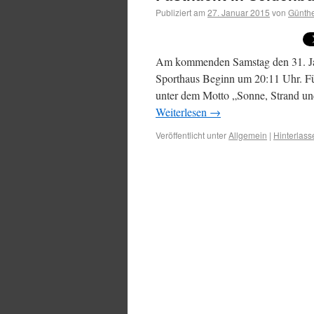
Publiziert am
27. Januar 2015
von
Günthe
Am kommenden Samstag den 31. Janua
Sporthaus Beginn um 20:11 Uhr. Für
unter dem Motto „Sonne, Strand un
Weiterlesen
→
Veröffentlicht unter
Allgemein
|
Hinterlas