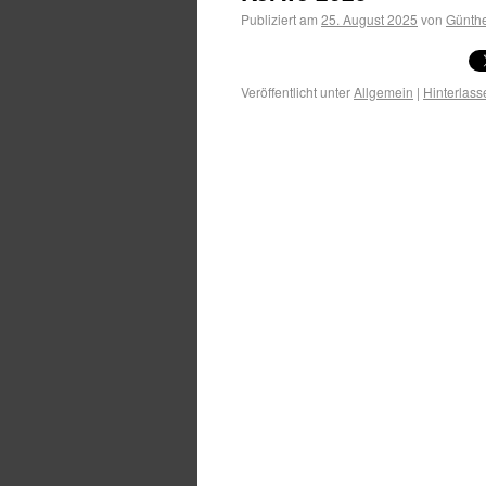
Publiziert am
25. August 2025
von
Günthe
Veröffentlicht unter
Allgemein
|
Hinterlas