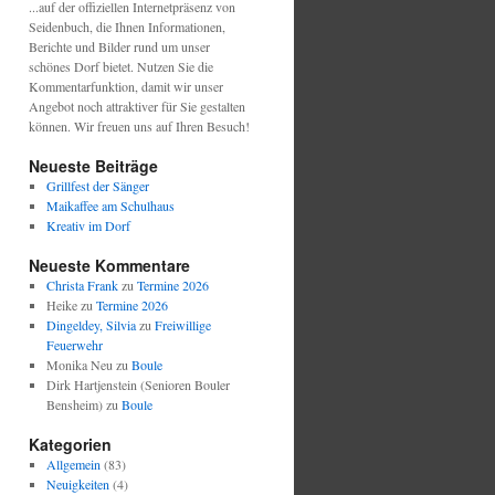
...auf der offiziellen Internetpräsenz von
Seidenbuch, die Ihnen Informationen,
Berichte und Bilder rund um unser
schönes Dorf bietet. Nutzen Sie die
Kommentarfunktion, damit wir unser
Angebot noch attraktiver für Sie gestalten
können. Wir freuen uns auf Ihren Besuch!
Neueste Beiträge
Grillfest der Sänger
Maikaffee am Schulhaus
Kreativ im Dorf
Neueste Kommentare
Christa Frank
zu
Termine 2026
Heike
zu
Termine 2026
Dingeldey, Silvia
zu
Freiwillige
Feuerwehr
Monika Neu
zu
Boule
Dirk Hartjenstein (Senioren Bouler
Bensheim)
zu
Boule
Kategorien
Allgemein
(83)
Neuigkeiten
(4)