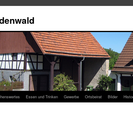
Odenwald
henswertes
Essen und Trinken
Gewerbe
Ortsbeirat
Bilder
Histo