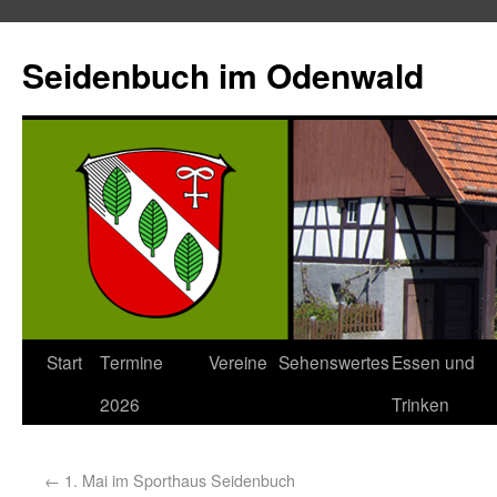
Seidenbuch im Odenwald
Start
Termine
Vereine
Sehenswertes
Essen und
2026
Trinken
←
1. Mai im Sporthaus Seidenbuch